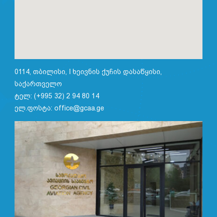
0114, თბილისი, I ხეივნის ქუჩის დასაწყისი,
საქართველო
ტელ: (+995 32) 2 94 80 14
ელ.ფოსტა: office@gcaa.ge