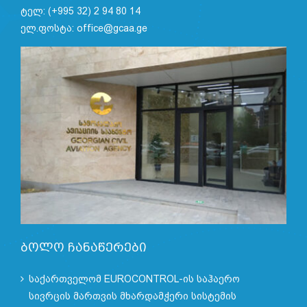
ტელ: (+995 32) 2 94 80 14
ელ.ფოსტა: office@gcaa.ge
ბოლო ჩანაწერები
საქართველომ EUROCONTROL-ის საჰაერო
სივრცის მართვის მხარდამჭერი სისტემის