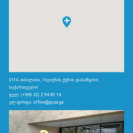
0114, თბილისი, I ხეივნის ქუჩის დასაწყისი,
საქართველო
ტელ: (+995 32) 2 94 80 14
ელ.ფოსტა: office@gcaa.ge