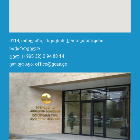
0114, თბილისი, I ხეივნის ქუჩის დასაწყისი,
საქართველო
ტელ: (+995 32) 2 94 80 14
ელ.ფოსტა: office@gcaa.ge