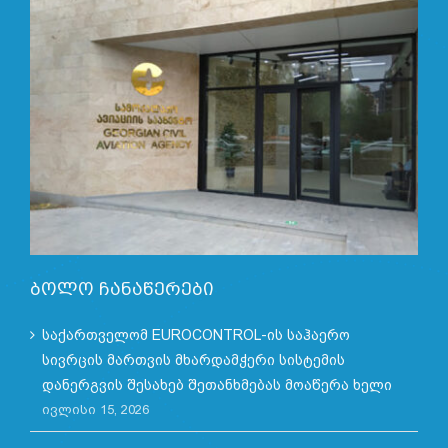
ბოლო ჩანაწერები
საქართველომ EUROCONTROL-ის საჰაერო
სივრცის მართვის მხარდამჭერი სისტემის
დანერგვის შესახებ შეთანხმებას მოაწერა ხელი
ივლისი 15, 2026