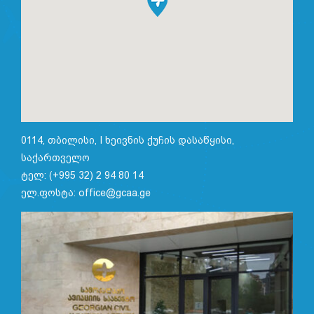
0114, თბილისი, I ხეივნის ქუჩის დასაწყისი,
საქართველო
ტელ: (+995 32) 2 94 80 14
ელ.ფოსტა: office@gcaa.ge