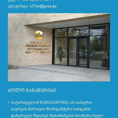
ელ.ფოსტა: office@gcaa.ge
ბოლო ჩანაწერები
საქართველომ EUROCONTROL-ის საჰაერო
სივრცის მართვის მხარდამჭერი სისტემის
დანერგვის შესახებ შეთანხმებას მოაწერა ხელი