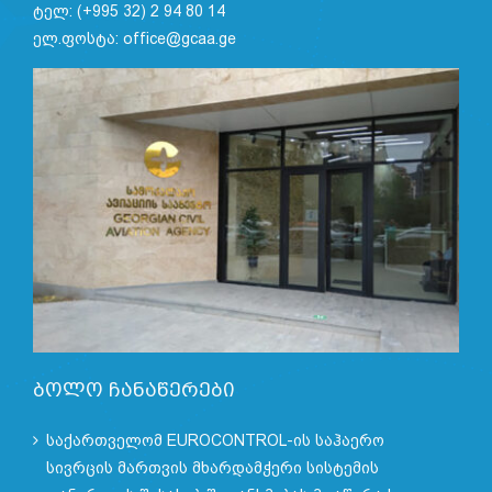
ტელ: (+995 32) 2 94 80 14
ელ.ფოსტა: office@gcaa.ge
ბოლო ჩანაწერები
საქართველომ EUROCONTROL-ის საჰაერო
სივრცის მართვის მხარდამჭერი სისტემის