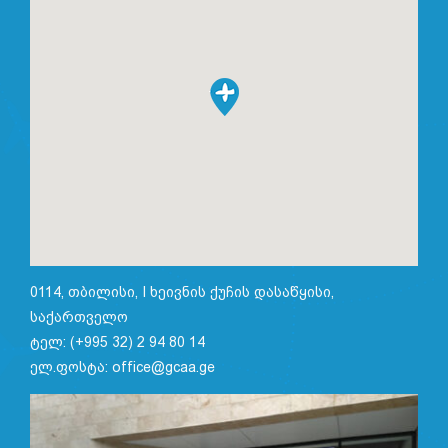
0114, თბილისი, I ხეივნის ქუჩის დასაწყისი,
საქართველო
ტელ: (+995 32) 2 94 80 14
ელ.ფოსტა: office@gcaa.ge